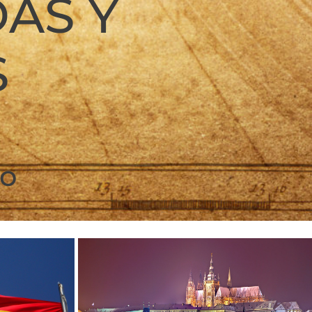
DAS Y
S
no