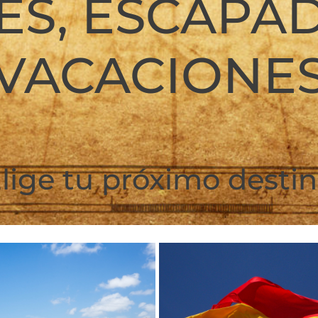
ES, ESCAPA
VACACIONE
lige tu próximo desti