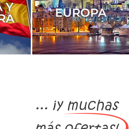
 Y
EUROPA
RA