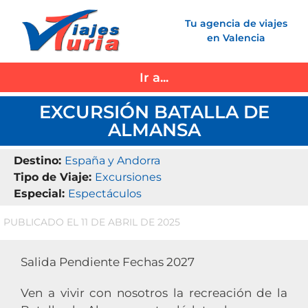
Saltar
Tu agencia de viajes
al
en Valencia
contenido
Ir a...
EXCURSIÓN BATALLA DE
ALMANSA
Destino:
España y Andorra
Tipo de Viaje:
Excursiones
Especial:
Espectáculos
PUBLICADO EL 11 DE ABRIL DE 2025
Salida Pendiente Fechas 2027
Ven a vivir con nosotros la recreación de la