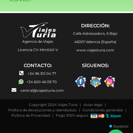
DIRECCIÓN:
Calle Adressadors, 6 Bajo
Agencia de Viajes
46001 Valencia (España)
Licencia CV-Mm040-V
www.viajesturia.com
CONTACTO:
SÍGUENOS:
+34 96 351 04 77
+34 600 46 09 70
central@viajesturia.com
Copyright 2024 Viajes Turia
|
Aviso legal
|
Política de devoluciones y reembolsos
|
Condiciones generales
|
Política de Privacidad
|
Pago 100% seguro