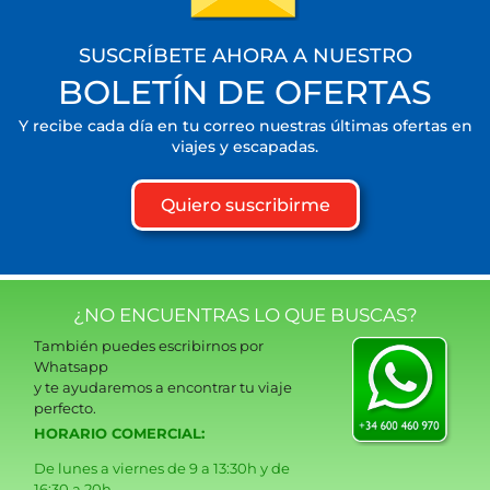
SUSCRÍBETE AHORA A NUESTRO
BOLETÍN DE OFERTAS
Y recibe cada día en tu correo nuestras últimas ofertas en
viajes y escapadas.
Quiero suscribirme
¿NO ENCUENTRAS LO QUE BUSCAS?
También puedes escribirnos por
Whatsapp
y te ayudaremos a encontrar tu viaje
perfecto.
HORARIO COMERCIAL:
De lunes a viernes de 9 a 13:30h y de
16:30 a 20h.