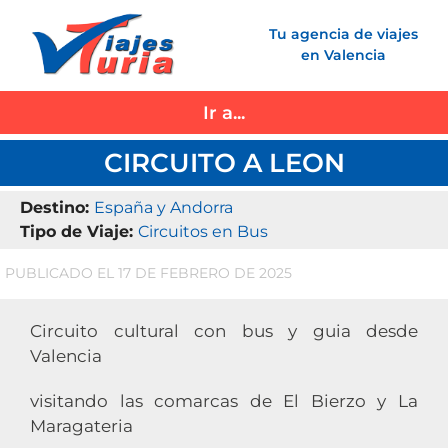
Saltar
Tu agencia de viajes
al
en Valencia
contenido
Ir a...
CIRCUITO A LEON
Destino:
España y Andorra
Tipo de Viaje:
Circuitos en Bus
PUBLICADO EL 17 DE FEBRERO DE 2025
Circuito cultural con bus y guia desde
Valencia
visitando las comarcas de El Bierzo y La
Maragateria