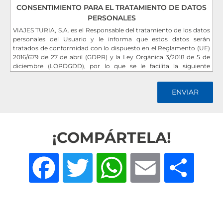
CONSENTIMIENTO PARA EL TRATAMIENTO DE DATOS
PERSONALES
VIAJES TURIA, S.A. es el Responsable del tratamiento de los datos
personales del Usuario y le informa que estos datos serán
tratados de conformidad con lo dispuesto en el Reglamento (UE)
2016/679 de 27 de abril (GDPR) y la Ley Orgánica 3/2018 de 5 de
diciembre (LOPDGDD), por lo que se le facilita la siguiente
información del tratamiento:
Fin del tratamiento
:
Por interés legítimo del responsable
: mantener una relación
comercial. Por consentimiento del interesado: el envío de
comunicaciones de productos o servicios.
Criterios de conservación de los datos
: se conservarán durante no
más tiempo del necesario para mantener el fin del tratamiento y
¡COMPÁRTELA!
cuando ya no sea necesario para tal fin, se suprimirán con
medidas de seguridad adecuadas para garantizar la
seudonimización de los datos o la destrucción total de los
Facebook
Twitter
WhatsApp
Email
Com
mismos.
Comunicación de los datos
: No se comunicarán los datos a
terceros, salvo obligación legal.
Derechos que asisten al Usuario
:
- Derecho a retirar el consentimiento en cualquier momento.
- Derecho de acceso, rectificación, portabilidad y supresión de sus
datos y a la limitación u oposición al su tratamiento.