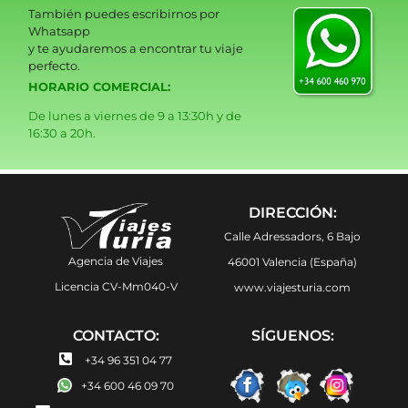
También puedes escribirnos por
Whatsapp
y te ayudaremos a encontrar tu viaje
perfecto.
HORARIO COMERCIAL:
De lunes a viernes de 9 a 13:30h y de
16:30 a 20h.
DIRECCIÓN:
Calle Adressadors, 6 Bajo
Agencia de Viajes
46001 Valencia (España)
Licencia CV-Mm040-V
www.viajesturia.com
CONTACTO:
SÍGUENOS:
+34 96 351 04 77
+34 600 46 09 70