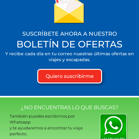
SUSCRÍBETE AHORA A NUESTRO
BOLETÍN DE OFERTAS
Y recibe cada día en tu correo nuestras últimas ofertas en
viajes y escapadas.
Quiero suscribirme
¿NO ENCUENTRAS LO QUE BUSCAS?
También puedes escribirnos por
Whatsapp
y te ayudaremos a encontrar tu viaje
perfecto.