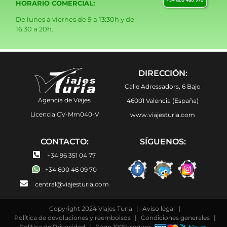
HORARIO COMERCIAL:
De lunes a viernes de 9 a 13:30h y de
16:30 a 20h.
DIRECCIÓN:
Calle Adressadors, 6 Bajo
Agencia de Viajes
46001 Valencia (España)
Licencia CV-Mm040-V
www.viajesturia.com
CONTACTO:
SÍGUENOS:
+34 96 351 04 77
+34 600 46 09 70
central@viajesturia.com
Copyright 2024 Viajes Turia
|
Aviso legal
|
Política de devoluciones y reembolsos
|
Condiciones generales
|
Política de Privacidad
|
Pago 100% seguro