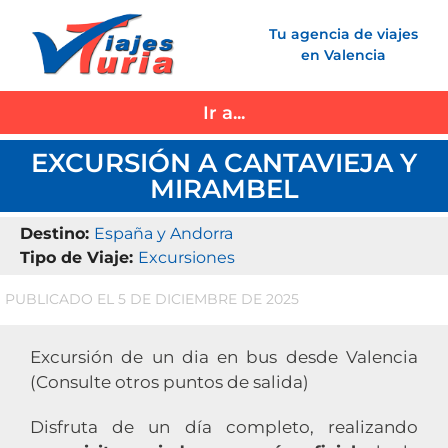
Saltar
Tu agencia de viajes
al
en Valencia
contenido
Ir a...
EXCURSIÓN A CANTAVIEJA Y
MIRAMBEL
Destino:
España y Andorra
Tipo de Viaje:
Excursiones
PUBLICADO EL 5 DE DICIEMBRE DE 2025
Excursión de un dia en bus desde Valencia
(Consulte otros puntos de salida)
Disfruta de un día completo, realizando