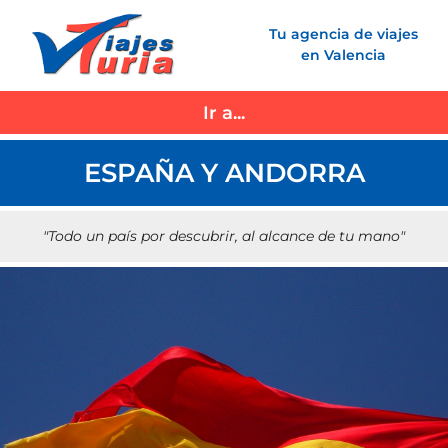
Saltar
Tu agencia de viajes
al
en Valencia
contenido
Ir a...
ESPAÑA Y ANDORRA
"Todo un país por descubrir, al alcance de tu mano"