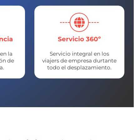
ncia
Servicio 360º
en la
Servicio integral en los
ión de
viajers de empresa durtante
a.
todo el desplazamiento.