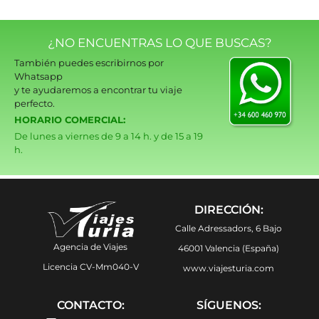
¿NO ENCUENTRAS LO QUE BUSCAS?
También puedes escribirnos por
Whatsapp
y te ayudaremos a encontrar tu viaje
perfecto.
HORARIO COMERCIAL:
De lunes a viernes de 9 a 14 h. y de 15 a 19
h.
DIRECCIÓN:
Calle Adressadors, 6 Bajo
Agencia de Viajes
46001 Valencia (España)
Licencia CV-Mm040-V
www.viajesturia.com
CONTACTO:
SÍGUENOS: