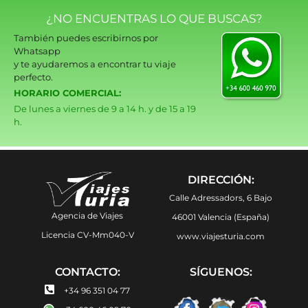
¿NO ENCUENTRAS LO QUE BUSCAS?
También puedes escribirnos por
Whatsapp
y te ayudaremos a encontrar tu viaje
perfecto.
HORARIO COMERCIAL:
De lunes a viernes de 9 a 14 h. y de 15 a 19
h.
DIRECCIÓN:
Calle Adressadors, 6 Bajo
Agencia de Viajes
46001 Valencia (España)
Licencia CV-Mm040-V
www.viajesturia.com
CONTACTO:
SÍGUENOS:
+34 96 351 04 77