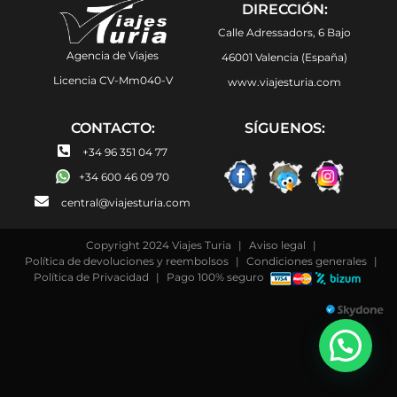
DIRECCIÓN:
Calle Adressadors, 6 Bajo
Agencia de Viajes
46001 Valencia (España)
Licencia CV-Mm040-V
www.viajesturia.com
CONTACTO:
SÍGUENOS:
+34 96 351 04 77
+34 600 46 09 70
central@viajesturia.com
Copyright 2024 Viajes Turia
|
Aviso legal
|
Política de devoluciones y reembolsos
|
Condiciones generales
|
Política de Privacidad
|
Pago 100% seguro