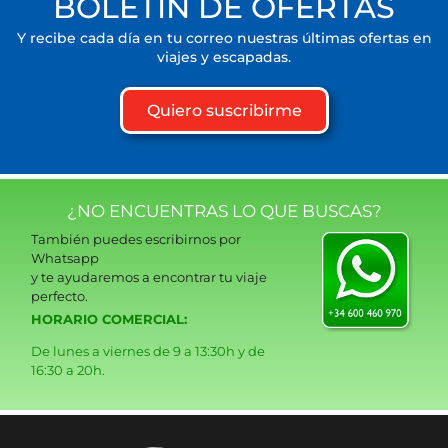
BOLETÍN DE OFERTAS
Y recibe cada día en tu correo nuestras últimas ofertas en
viajes y escapadas.
Quiero suscribirme
¿NO ENCUENTRAS LO QUE BUSCAS?
También puedes escribirnos por
Whatsapp
y te ayudaremos a encontrar tu viaje
perfecto.
HORARIO COMERCIAL:
De lunes a viernes de 9 a 13:30h y de
16:30 a 20h.