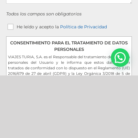
Todos los campos son obligatorios
He leído y acepto la
Política de Privacidad
CONSENTIMIENTO PARA EL TRATAMIENTO DE DATOS
PERSONALES
VIAJES TURIA, S.A. es el Responsable del tratamiento de los datos
personales del Usuario y le informa que estos datos serán
tratados de conformidad con lo dispuesto en el Reglamento (UE)
2016/679 de 27 de abril (GDPR) y la Ley Orgánica 3/2018 de 5 de
diciembre (LOPDGDD), por lo que se le facilita la siguiente
información del tratamiento:
Fin del tratamiento
:
Por interés legítimo del responsable
: mantener una relación
comercial. Por consentimiento del interesado: el envío de
comunicaciones de productos o servicios.
Criterios de conservación de los datos
: se conservarán durante no
más tiempo del necesario para mantener el fin del tratamiento y
¿NO ENCUENTRAS LO QUE BUSCAS?
cuando ya no sea necesario para tal fin, se suprimirán con
También puedes escribirnos por
medidas de seguridad adecuadas para garantizar la
Whatsapp
seudonimización de los datos o la destrucción total de los