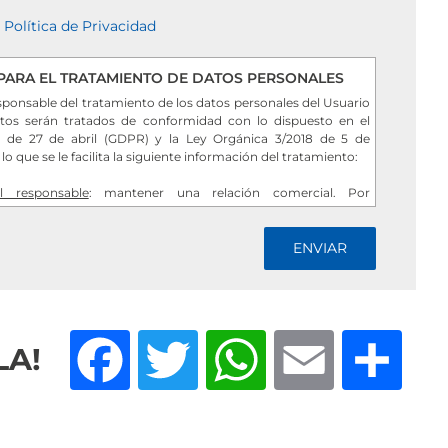
a
Política de Privacidad
PARA EL TRATAMIENTO DE DATOS PERSONALES
sponsable del tratamiento de los datos personales del Usuario
tos serán tratados de conformidad con lo dispuesto en el
 de 27 de abril (GDPR) y la Ley Orgánica 3/2018 de 5 de
 que se le facilita la siguiente información del tratamiento:
l responsable
: mantener una relación comercial. Por
ado: el envío de comunicaciones de productos o servicios.
 de los datos
: se conservarán durante no más tiempo del
fin del tratamiento y cuando ya no sea necesario para tal fin,
 de seguridad adecuadas para garantizar la seudonimización
ón total de los mismos.
s
: No se comunicarán los datos a terceros, salvo obligación
uario
:
Facebook
Twitter
WhatsApp
Email
Co
LA!
sentimiento en cualquier momento.
cación, portabilidad y supresión de sus datos y a la limitación
to.
 reclamación ante la Autoridad de control (www.aepd.es) si
o no se ajusta a la normativa vigente.
rcer sus derechos
: