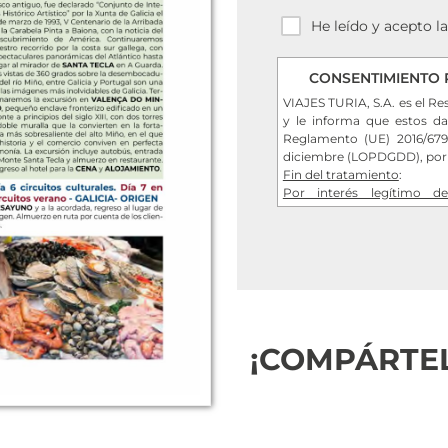
He leído y acepto l
CONSENTIMIENTO 
VIAJES TURIA, S.A. es el Re
y le informa que estos da
Reglamento (UE) 2016/679
diciembre (LOPDGDD), por lo
Fin del tratamiento
:
Por interés legítimo de
consentimiento del interes
Criterios de conservación
necesario para mantener el 
se suprimirán con medidas
de los datos o la destrucci
Comunicación de los dato
legal.
Derechos que asisten al Us
¡COMPÁRTE
- Derecho a retirar el con
- Derecho de acceso, rectifi
u oposición al su tratamien
- Derecho a presentar una
considera que el tratamient
Datos de contacto para eje