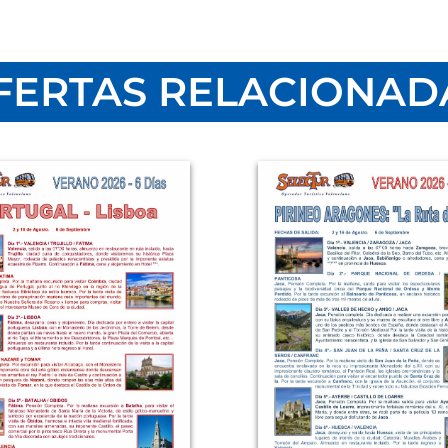
VIAJES TURIA, S.A. Calle Ad
Email: central@viajesturia
Para continuar usted debe a
FERTAS RELACIONAD