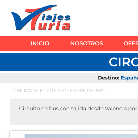
Saltar
al
contenido
INICIO
NOSOTROS
OFE
CIRC
Destino:
España
PUBLICADO EL 7 DE SEPTIEMBRE DE 2022
Circuito en bus con salida desde Valencia por 