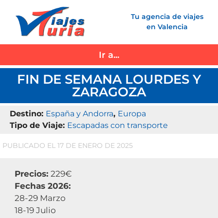
Saltar
Tu agencia de viajes
al
en Valencia
contenido
Ir a...
FIN DE SEMANA LOURDES Y
ZARAGOZA
Destino:
España y Andorra
,
Europa
Tipo de Viaje:
Escapadas con transporte
PUBLICADO EL 17 DE ENERO DE 2025
Precios:
229€
Fechas 2026:
28-29 Marzo
18-19 Julio