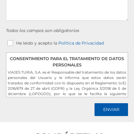
Todos los campos son obligatorios
He leído y acepto la
Política de Privacidad
CONSENTIMIENTO PARA EL TRATAMIENTO DE DATOS
PERSONALES
VIAJES TURIA, S.A. es el Responsable del tratamiento de los datos
personales del Usuario y le informa que estos datos serán
tratados de conformidad con lo dispuesto en el Reglamento (UE)
2016/679 de 27 de abril (GDPR) y la Ley Orgánica 3/2018 de 5 de
diciembre (LOPDGDD), por lo que se le facilita la siguiente
información del tratamiento:
Fin del tratamiento
:
Por interés legítimo del responsable
: mantener una relación
comercial. Por consentimiento del interesado: el envío de
comunicaciones de productos o servicios.
Criterios de conservación de los datos
: se conservarán durante no
más tiempo del necesario para mantener el fin del tratamiento y