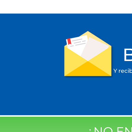
Y reci
¿NO E