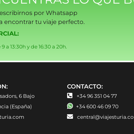
escribirnos por Whatsapp
 encontrar tu viaje perfecto.
CIAL:
 9 a 13:30h y de 16:30 a 20h.
ÓN:
CONTACTO:
sadors, 6 Bajo
+34 96 351 04 77
ncia (España)
+34 600 46 09 70
turia.com
central@viajesturia.c