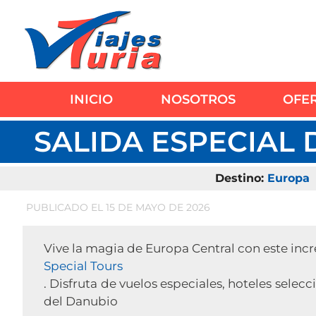
Saltar
al
contenido
INICIO
NOSOTROS
OFE
SALIDA ESPECIAL 
Destino:
Europa
PUBLICADO EL 15 DE MAYO DE 2026
Vive la magia de Europa Central con este incr
Special Tours
. Disfruta de vuelos especiales, hoteles sele
del Danubio