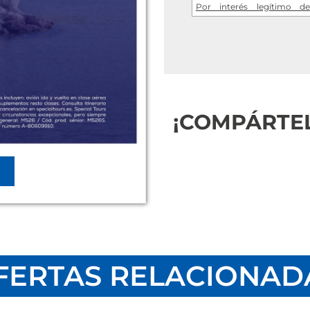
Por interés legítimo de
consentimiento del interes
Criterios de conservación
necesario para mantener el 
se suprimirán con medidas
de los datos o la destrucci
Comunicación de los dato
legal.
Derechos que asisten al Us
¡COMPÁRTE
- Derecho a retirar el con
- Derecho de acceso, rectifi
u oposición al su tratamien
- Derecho a presentar una
considera que el tratamient
Datos de contacto para eje
VIAJES TURIA, S.A. Calle Ad
Email: central@viajesturia
Para continuar usted debe a
FERTAS RELACIONAD